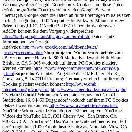
Webanalyse über Google. Google nutzt Cookies und diese Daten
(oft demografische Daten) werden zu den Google Servern
übertragen. Google kann die Daten an dritte übertragen muss es aber
nicht. (Google Inc., 1600 Amphitheatre Parkway, Mountain View
(Menlo Park,LLC), CA 94043, USA) Über ein Webbrowser
AddOn können Sie dem Vorgang widersprechen
https://tools.google.com/dlpage/gaoptout?hl=de
Datenschutz
Informationen zu Google
Analytics:
http://www.google.com/intl/de/analytics/
privacyoverview.html
Shopping.com
Wir nutzen Angebote vom
eBay Commerce Network, 8000 Marina Boulevard, Fifth Floor,
Brisbane, CA 94005 wodurch auf ihrem PC Cookies platziert
werden können:
https://www.ebaycommercenetwork.com/de/p
p.html
Superclix
Wir nutzen Angebote der DMK-Internet e.K.,
Christaweg 8, D-79114 Freiburg, Germany wodurch auf ihrem PC
Cookies platziert werden können:
http://www.dmk-
internet.com/privacy.html
https://www.superclix.de/impressum.php
Travianet GmbH
Wir nutzen Angebote der travianet GmbH,
Stadtfeldstr. 16, 94469 Deggendorf wodurch auf ihrem PC Cookies
platziert werden können:
https://www.travianet.de/datenschutz
YouTube
Wir nutzen die Funktion zur Einbettung von YouTube-
Videos der YouTube LLC. (901 Cherry Ave., San Bruno, CA
94066, USA; „YouTube“). Das YouTube Unternehmen ist ein Teil
der Google Inc. (1600 Amphitheatre Parkway, Mountain View, CA
94043, USA; „Google“). Daten werden mit Aufruf vom Video